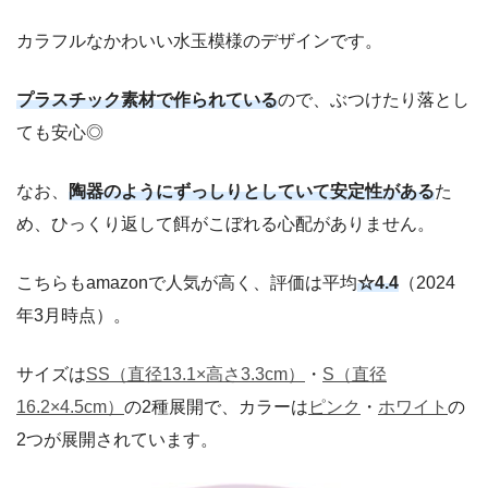
カラフルなかわいい水玉模様のデザインです。
プラスチック素材で作られている
ので、ぶつけたり落とし
ても安心◎
なお、
陶器のようにずっしりとしていて安定性がある
た
め、ひっくり返して餌がこぼれる心配がありません。
こちらもamazonで人気が高く、評価は平均
☆4.4
（2024
年3月時点）。
サイズは
SS（直径13.1×高さ3.3cm）
・
S（直径
16.2×4.5cm）
の2種展開で、カラーは
ピンク
・
ホワイト
の
2つが展開されています。