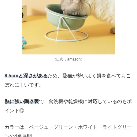
（出典：amazon）
8.5cmと深さがある
ため、愛猫が勢いよく餌を食べてもこ
ぼれにくいです。
熱に強い陶器製
で、食洗機や乾燥機に対応しているのもポ
イント◎
カラーは、
ベージュ
・
グリーン
・
ホワイト
・
ライトグリー
ン
の4色展開。