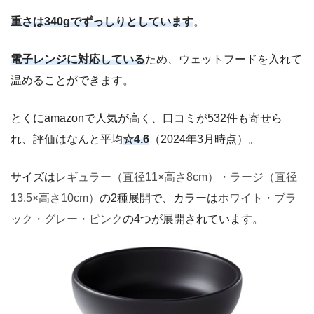
重さは340gでずっしりとしています
。
電子レンジに対応している
ため、ウェットフードを入れて
温めることができます。
とくにamazonで人気が高く、口コミが532件も寄せら
れ、評価はなんと平均
☆4.6
（2024年3月時点）。
サイズは
レギュラー（直径11×高さ8cm）
・
ラージ（直径
13.5×高さ10cm）
の2種展開で、カラーは
ホワイト
・
ブラ
ック
・
グレー
・
ピンク
の4つが展開されています。