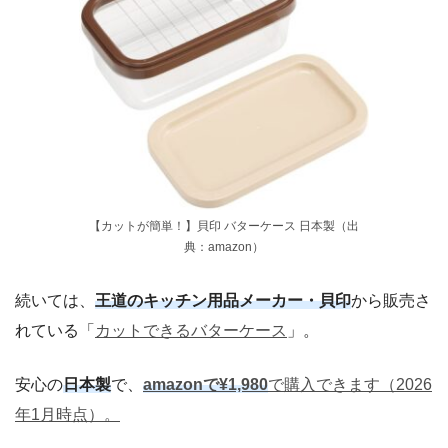
【カットが簡単！】貝印 バターケース 日本製（出
典：amazon）
続いては、
王道のキッチン用品メーカー・貝印
から販売さ
れている「
カットできるバターケース
」。
安心の
日本製
で、
amazonで¥1,980
で購入できます（2026
年1月時点）。