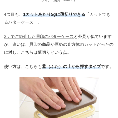
クリア（出典：amaon）
4つ目も、
1カットあたり5gに薄切りできる
「
カットでき
るバターケース
」。
2．でご紹介した貝印のバターケース
と外見が似ています
が、違いは、貝印の商品が厚めの直方体のカットだったの
に対し、こちらは薄切りという点。
使い方は、こちらも
蓋（ふた）の上から押すタイプ
です。