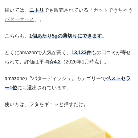
続いては、
ニトリ
でも販売されている「
カットできちゃう
バターケース
」。
こちらも、
1個あたり5gの薄切りにできます
。
とくにamazonで人気が高く、
13,133件
もの口コミが寄せ
られて、評価は平均
☆4.2
（2026年1月時点）。
amazonの〝バターディッシュ〟カテゴリーで
ベストセラ
ー1位
にも選出されています。
使い方は、フタをギュッと押すだけ。