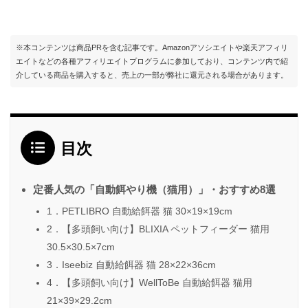
※本コンテンツは商品PRを含む記事です。Amazonアソシエイトや楽天アフィリ
エイトなどの各種アフィリエイトプログラムに参加しており、コンテンツ内で紹
介している商品を購入すると、売上の一部が弊社に還元される場合があります。
目次
定番人気の「自動餌やり機（猫用）」・おすすめ8選
1．PETLIBRO 自動給餌器 猫 30×19×19cm
2．【多頭飼い向け】BLIXIA ペットフィーダー 猫用
30.5×30.5×7cm
3．Iseebiz 自動給餌器 猫 28×22×36cm
4．【多頭飼い向け】WellToBe 自動給餌器 猫用
21×39×29.2cm