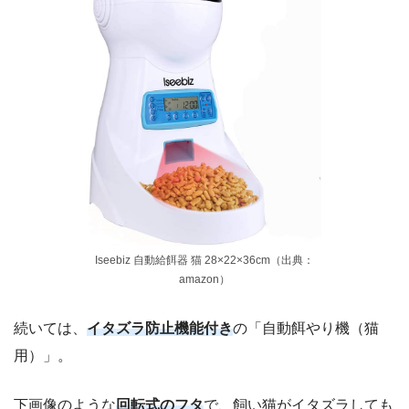
Iseebiz 自動給餌器 猫 28×22×36cm（出典：
amazon）
続いては、
イタズラ防止機能付き
の「自動餌やり機（猫
用）」。
下画像のような
回転式のフタ
で、飼い猫がイタズラしても