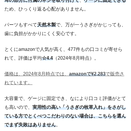
耳の部分に付属のネジを取り付けて
、
ケージに固定できる
ため、ひっくり返る心配がありません。
パーツもすべて
天然木製
で、万が一うさぎがかじっても、
歯に負担がかかりにくく安心です。
とくにamazonで人気が高く、477件もの口コミが寄せら
れて、評価は平均
☆4.4
（2024年8月時点）。
価格は、2024年8月時点では、
amazonで¥2,283
で販売さ
れています。
大容量で、ゲージに固定でき、なにより口コミ評価がとて
も高いので、
実用性の高い「うさぎの牧草入れ」をさがし
ている方でとくべつこだわりのない場合は、こちらを選ん
でまず失敗はありません
。