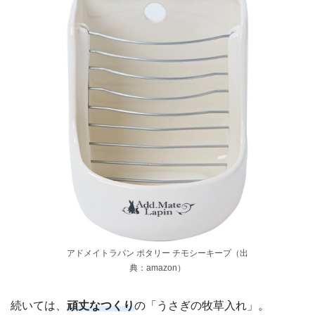
アドメイトラパン ポタリー チモシーキープ（出
典：amazon）
続いては、
頑丈なつくり
の「うさぎの牧草入れ」。