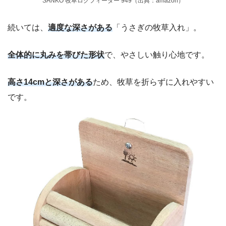
SANKO 牧草ログフィーダー 949（出典：amazon）
続いては、
適度な深さがある
「うさぎの牧草入れ」。
全体的に丸みを帯びた形状
で、やさしい触り心地です。
高さ14cmと深さがある
ため、牧草を折らずに入れやすい
です。