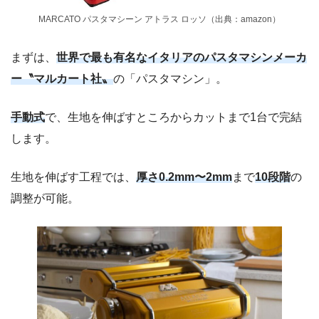
MARCATO パスタマシーン アトラス ロッソ（出典：amazon）
まずは、
世界で最も有名なイタリアのパスタマシンメーカ
ー〝マルカート社〟
の「パスタマシン」。
手動式
で、生地を伸ばすところからカットまで1台で完結
します。
生地を伸ばす工程では、
厚さ0.2mm〜2mm
まで
10段階
の
調整が可能。