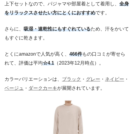
上下セットなので、パジャマや部屋着として着用し、
全身
をリラックスさせたい方にとくにおすすめ
です。
さらに、
吸湿・速乾性にもすぐれている
ため、汗をかいて
もすぐに乾きます。
とくにamazonで人気が高く、
466件
もの口コミが寄せら
れて、評価は平均
☆4.1
（2023年12月時点）。
カラーバリエーションは、
ブラック
・
グレー
・
ネイビー
・
ベージュ
・
ダークカーキ
が展開されています。