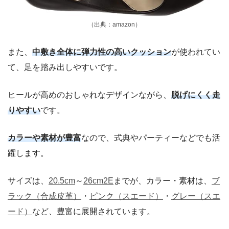
（出典：amazon）
また、
中敷き全体に弾力性の高いクッション
が使われてい
て、足を踏み出しやすいです。
ヒールが高めのおしゃれなデザインながら、
脱げにくく走
りやすい
です。
カラーや素材が豊富
なので、式典やパーティーなどでも活
躍します。
サイズは、
20.5cm
～
26cm2E
までが、カラー・素材は、
ブ
ラック（合成皮革）
・
ピンク（スエード）
・
グレー（スエ
ード）
など、豊富に展開されています。