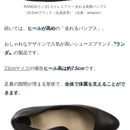
RANDA(ランダ) ストレスフリー 走れる美脚パンプス
24.0cmブラック（合成皮革）（出典：amazon）
続いては、
ヒールが高め
の「走れるパンプス」。
おしゃれなデザインで人気が高いシューズブランド
〝ラン
ダ〟
の製品です。
23cmサイズ
の場合
ヒール高は約7.5cm
です。
足裏の隙間が埋まる形状で、
全体で体重を支えることがで
きます
。