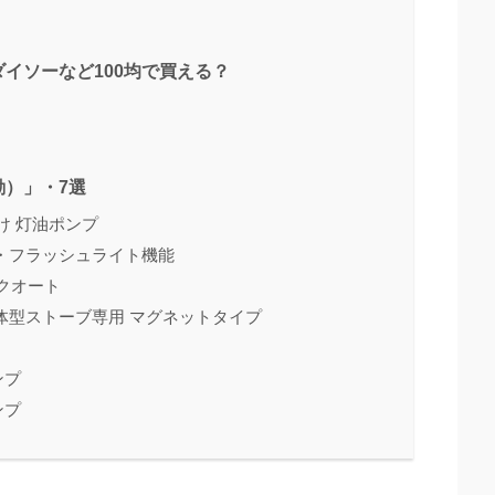
イソーなど100均で買える？
）」・7選
付け 灯油ポンプ
止・フラッシュライト機能
ラクオート
一体型ストーブ専用 マグネットタイプ
ンプ
ンプ