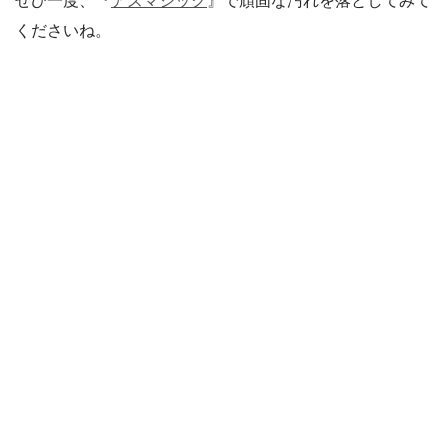
ぜひ一度、『
アズマジック
』で頑固な汚れを落としてみて
くださいね。