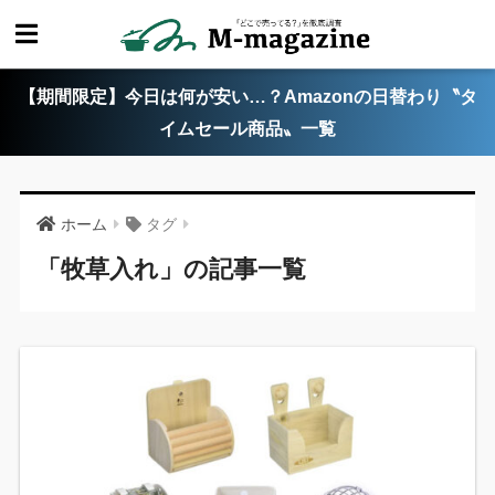
【期間限定】今日は何が安い…？Amazonの日替わり〝タ
イムセール商品〟一覧
ホーム
タグ
「牧草入れ」の記事一覧