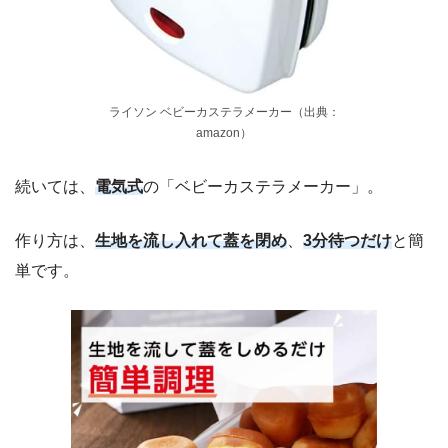
ライソン ベビーカステラメーカー（出典：
amazon）
続いては、
電気式
の「ベビーカステラメーカー」。
作り方は、
生地を流し入れて蓋を閉め
、
3分待つだけ
と簡
単です。