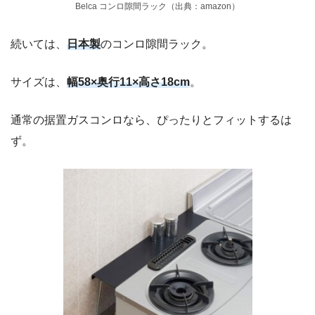
Belca コンロ隙間ラック（出典：amazon）
続いては、
日本製
のコンロ隙間ラック。
サイズは、
幅58×奥行11×高さ18cm
。
通常の据置ガスコンロなら、ぴったりとフィットするは
ず。