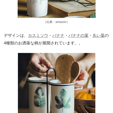
（出典：amazon）
デザインは、
カスミソウ
・
バナナ
・
バナナの葉
・
丸い葉
の
4種類のお洒落な柄が展開されています。。