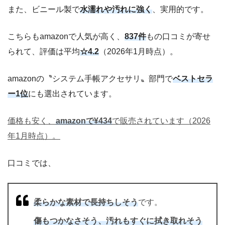
また、ビニール製で
水濡れや汚れに強く
、実用的です。
こちらもamazonで人気が高く、
837件
もの口コミが寄せ
られて、評価は平均
☆4.2
（2026年1月時点）。
amazonの〝システム手帳アクセサリ〟部門で
ベストセラ
ー1位
にも選出されています。
価格も安く、
amazonで¥434
で販売されています（2026
年1月時点）。
口コミでは、
柔らかな素材で長持ちしそう
です。
傷もつかなさそう、汚れもすぐに拭き取れそう