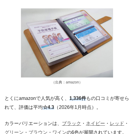
（出典：amazon）
とくにamazonで人気が高く、
1,336件
もの口コミが寄せら
れて、評価は平均
☆4.3
（2026年1月時点）。
カラーバリエーションは、
ブラック
・
ネイビー
・
レッド
・
グリーン
・
ブラウン
・
ワイン
の6色が展開されています。