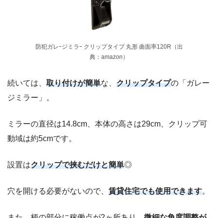
防犯ガレｰジミラｰ クリップタイプ 丸形 曲面率120R（出
典：amazon）
続いては、
取り付けが簡単
な、
クリップタイプ
の「ガレー
ジミラー」。
ミラーの直径は14.8cm、本体の高さは29cm、クリップ可
動域は約5cmです。
設置は
クリップで挟むだけと簡単
◎
穴を開ける必要がないので、
賃貸住宅でも使用できます
。
また、柄の部分に稼働点が2ヶ所あり、
微細な角度調整が