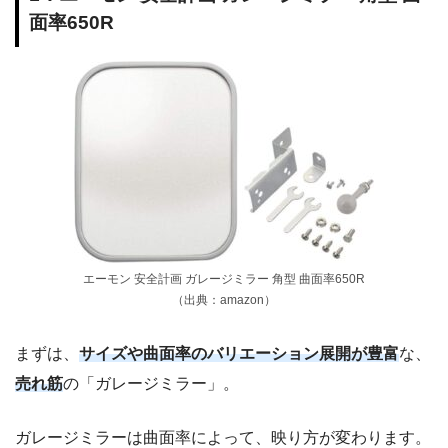
面率650R
エーモン 安全計画 ガレージミラー 角型 曲面率650R
（出典：amazon）
まずは、
サイズや曲面率のバリエーション展開が豊富
な、
売れ筋
の「ガレージミラー」。
ガレージミラーは曲面率によって、映り方が変わります。