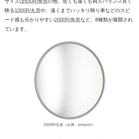
サイズは
650R/角形
の他、近くも遠くも両方バランス良く
映る
1000R/丸形
や、遠くまでハッキリ映り車などのスピ
ード感も分かりやすい
2000R/角形
など、8種類が展開され
ています。
1000R/丸形（出典：amazon）