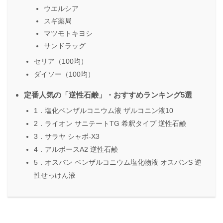
ウエルシア
スギ薬局
マツモトキヨシ
サンドラッグ
セリア（100均）
ダイソー（100均）
定番人気の「逆性石鹸」・おすすめランキング5選
1．塩化ベンザルコニウム液 ザルコニン液10
2．ライオン サニテートTG 希釈タイプ 逆性石鹸
3．サラヤ シャボ-X3
4．アルボースA2 逆性石鹸
5．オスバン ベンザルコニウム塩化物液 オスバンS 逆
性せっけん液