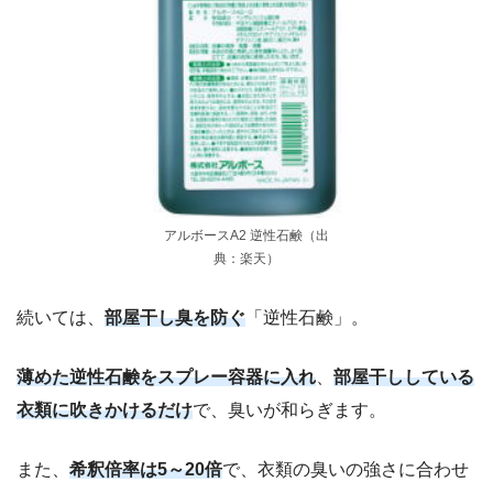
アルボースA2 逆性石鹸（出
典：楽天）
続いては、
部屋干し臭を防ぐ
「逆性石鹸」。
薄めた逆性石鹸をスプレー容器に入れ
、
部屋干ししている
衣類に吹きかけるだけ
で、臭いが和らぎます。
また、
希釈倍率は5～20倍
で、衣類の臭いの強さに合わせ