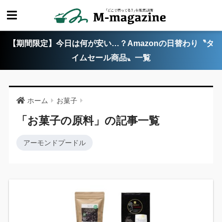
【期間限定】今日は何が安い…？Amazonの日替わり〝タ
イムセール商品〟一覧
ホーム
お菓子
「お菓子の原料」の記事一覧
アーモンドプードル