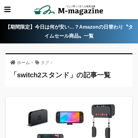
【期間限定】今日は何が安い…？Amazonの日替わり〝タ
イムセール商品〟一覧
ホーム
タグ
「switch2スタンド」の記事一覧