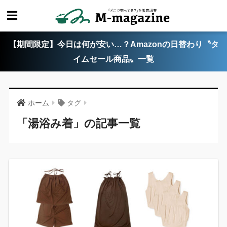
【期間限定】今日は何が安い…？Amazonの日替わり〝タ
イムセール商品〟一覧
ホーム
タグ
「湯浴み着」の記事一覧