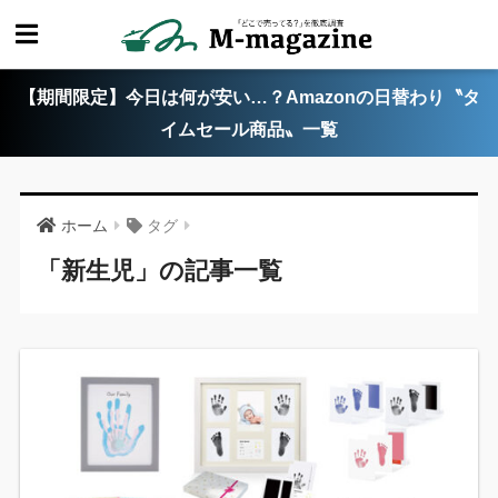
【期間限定】今日は何が安い…？Amazonの日替わり〝タ
イムセール商品〟一覧
ホーム
タグ
「新生児」の記事一覧