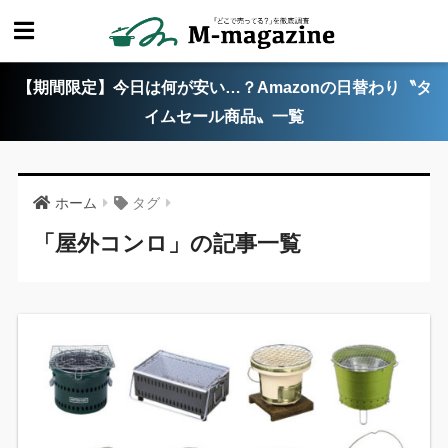
【期間限定】今日は何が安い…？Amazonの日替わり〝タ
イムセール商品〟一覧
ホーム
タグ
「屋外コンロ」の記事一覧