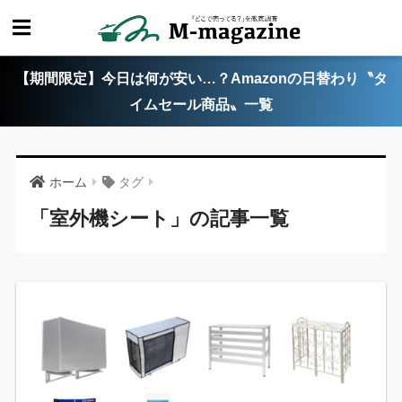
【期間限定】今日は何が安い…？Amazonの日替わり〝タ
イムセール商品〟一覧
ホーム
タグ
「室外機シート」の記事一覧