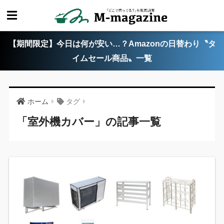
【期間限定】今日は何が安い…？Amazonの日替わり〝タ
イムセール商品〟一覧
ホーム
タグ
「室外機カバー」の記事一覧