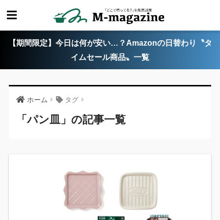
【期間限定】今日は何が安い…？Amazonの日替わり〝タ
イムセール商品〟一覧
ホーム
タグ
「パン皿」の記事一覧