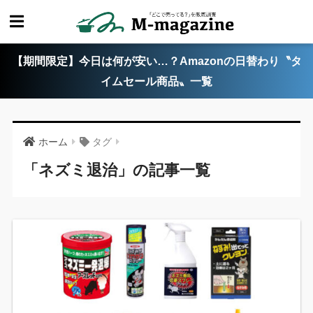
【期間限定】今日は何が安い…？Amazonの日替わり〝タ
イムセール商品〟一覧
ホーム
タグ
「ネズミ退治」の記事一覧