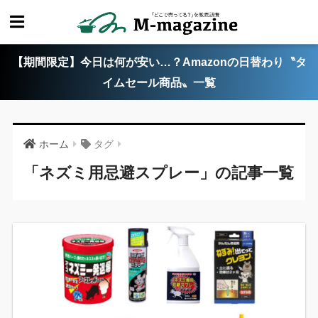
【期間限定】今日は何が安い…？Amazonの日替わり〝タ
イムセール商品〟一覧
ホーム
タグ
「ネズミ用忌避スプレー」の記事一覧