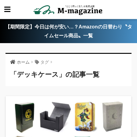
【期間限定】今日は何が安い…？Amazonの日替わり〝タ
イムセール商品〟一覧
ホーム
タグ
「デッキケース」の記事一覧