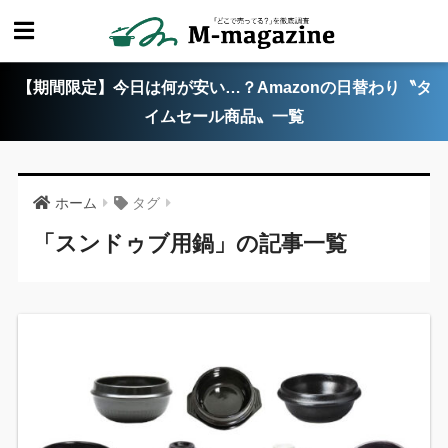
【期間限定】今日は何が安い…？Amazonの日替わり〝タ
イムセール商品〟一覧
ホーム
タグ
「スンドゥブ用鍋」の記事一覧