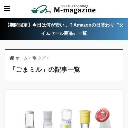
【期間限定】今日は何が安い…？Amazonの日替わり〝タ
イムセール商品〟一覧
ホーム
タグ
「ごまミル」の記事一覧