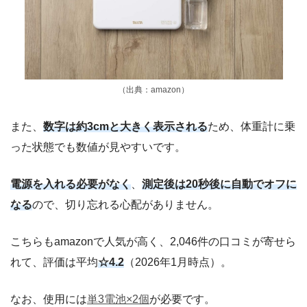
（出典：amazon）
また、
数字は約3cmと大きく表示される
ため、体重計に乗
った状態でも数値が見やすいです。
電源を入れる必要がなく
、
測定後は20秒後に自動でオフに
なる
ので、切り忘れる心配がありません。
こちらもamazonで人気が高く、2,046件の口コミが寄せら
れて、評価は平均
☆4.2
（2026年1月時点）。
なお、使用には
単3電池×2個
が必要です。