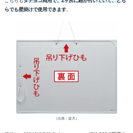
こちらも
タテヨコ両用で、2ヶ所に紐が付いていて、どち
らでも壁掛けで使用できます
。
（出典：楽天）