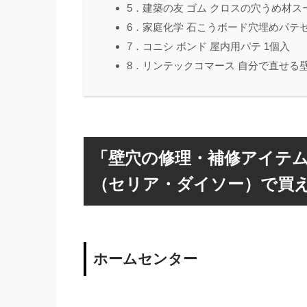
5．建築の友 ゴム クロスの穴うめ材ス
6．家庭化学 石こうボード穴埋めパテセ
7．コニシ ボンド 屋内用パテ 1個入
8．リンテックコマース 自分で直せる壁紙の
「壁穴の修理・補修アイテム
（セリア・ダイソー）で買
ホームセンター