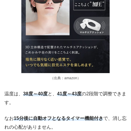
（出典：amazon）
温度は、
38度～40度
と、
41度～43度
の2段階で調整できま
す。
なお
15分後に自動オフとなるタイマー機能付き
で、消し忘
れの心配がありません。