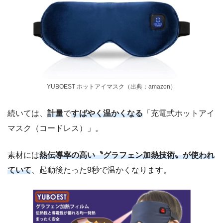
YUBOEST ホットアイマスク（出典：amazon）
続いては、
計量
で
すばやく温かくなる
「充電式ホットアイ
マスク（コードレス）」。
素材には
熱伝導率の高い〝グラフェン加熱技術〟が使われ
ていて
、起動後たった9秒で温かくなります。