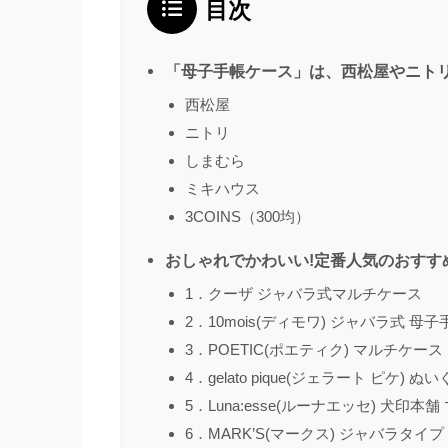
目次
「母子手帳ケース」は、西松屋やニトリ
西松屋
ニトリ
しまむら
ミキハウス
3COINS（300均）
おしゃれでかわいい!定番人気のおすす
1．クーザ ジャバラ式マルチケース
2．10mois(ディモワ) ジャバラ式 母
3．POETIC(ポエティク) マルチケース
4．gelato pique(ジェラート ピケ
5．Luna:esse(ルーナエッセ) 犬印
6．MARK’S(マークス) ジャバラタイ