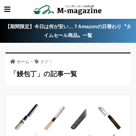
【期間限定】今日は何が安い…？Amazonの日替わり〝タ
イムセール商品〟一覧
ホーム
タグ
「鰻包丁」の記事一覧