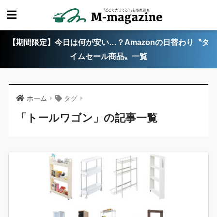
【期間限定】今日は何が安い…？Amazonの日替わり〝タ
イムセール商品〟一覧
ホーム
タグ
「トールワゴン」の記事一覧